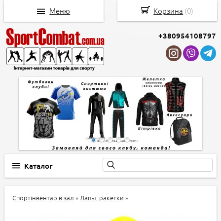
Меню
Корзина
(
0
)
+380954108797
Каталог
Спортінвентар в зал
»
Лапы, ракетки
»