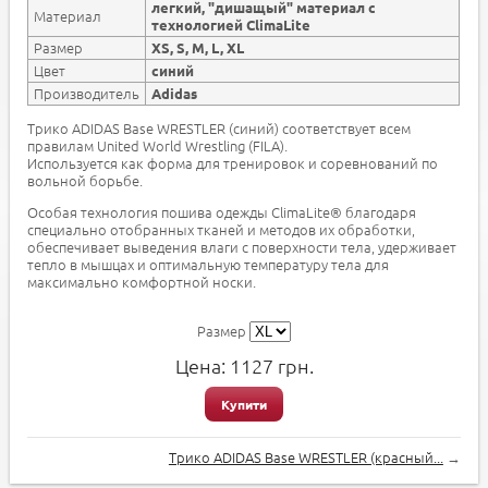
легкий, "дишащый" материал с
Материал
технологией ClimaLite
Размер
XS, S, M, L, XL
Цвет
синий
Производитель
Adidas
Трико ADIDAS Base WRESTLER (синий) соответствует всем
правилам United World Wrestling (FILA).
Используется как форма для тренировок и соревнований по
вольной борьбе.
Особая технология пошива одежды ClimaLite® благодаря
специально отобранных тканей и методов их обработки,
обеспечивает выведения влаги с поверхности тела, удерживает
тепло в мышцах и оптимальную температуру тела для
максимально комфортной носки.
Размер
Цена:
1127
грн.
Купити
Трико ADIDAS Base WRESTLER (красный...
→