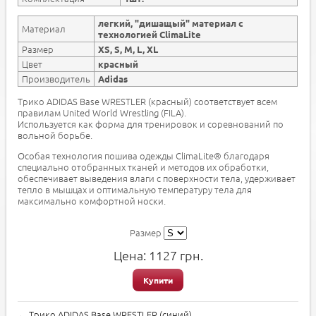
легкий, "дишащый" материал с
Материал
технологией ClimaLite
Размер
XS, S, M, L, XL
Цвет
красный
Производитель
Adidas
Трико ADIDAS Base WRESTLER (красный) соответствует всем
правилам United World Wrestling (FILA).
Используется как форма для тренировок и соревнований по
вольной борьбе.
Особая технология пошива одежды ClimaLite® благодаря
специально отобранных тканей и методов их обработки,
обеспечивает выведения влаги с поверхности тела, удерживает
тепло в мышцах и оптимальную температуру тела для
максимально комфортной носки.
Размер
Цена:
1127
грн.
Купити
←
Трико ADIDAS Base WRESTLER (синий)