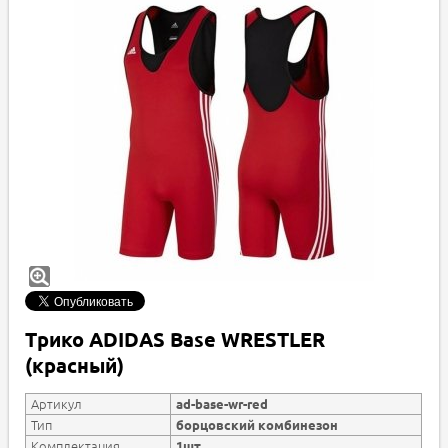
Трико ADIDAS Base WRESTLER
(красный)
Артикул
ad-base-wr-red
Тип
борцовский комбинезон
Комплектация
1шт.