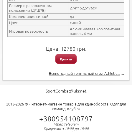
Размер в разложенном
274*152,5*76см
положении (Д*Ш*В)
Комплектация сеткой
да
Цвет
синий
Алюминиевая композитная
Игровая поверхность
панель 4 мм
Цена:
12780
грн.
Купити
Всепогодный теннисный стол Athletic...
→
SportCombat@ukr.net
2013-2026 © «Інтернет-магазин товарів для єдиноборств. Одяг для
команд, клубів»
+380954108797
Viber, Telegram
Працюємо з 10:00 до 18:00