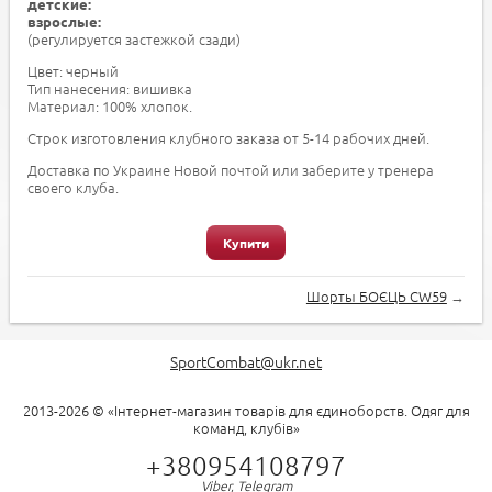
детские:
взрослые:
(регулируется застежкой сзади)
Цвет: черный
Тип нанесения: вишивка
Материал: 100% хлопок.
Строк изготовления клубного заказа от 5-14 рабочих дней.
Доставка по Украине Новой почтой или заберите у тренера
своего клуба.
Купити
Шорты БОЄЦЬ CW59
→
SportCombat@ukr.net
2013-2026 © «Інтернет-магазин товарів для єдиноборств. Одяг для
команд, клубів»
+380954108797
Viber, Telegram