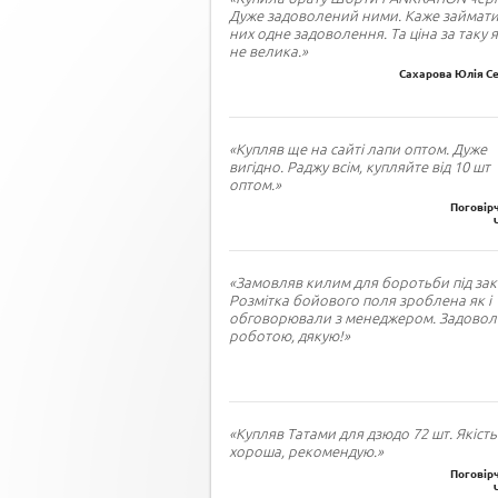
Дуже задоволений ними. Каже займати
них одне задоволення. Та ціна за таку я
не велика.»
Сахарова Юлія Се
«Купляв ще на сайті лапи оптом. Дуже
вигідно. Раджу всім, купляйте від 10 шт
оптом.»
Поговірч
«Замовляв килим для боротьби під зак
Розмітка бойового поля зроблена як і
обговорювали з менеджером. Задово
роботою, дякую!»
«Купляв Татами для дзюдо 72 шт. Якість
хороша, рекомендую.»
Поговірч