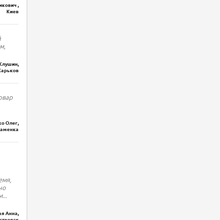
кович ,
Киев
й
м,
Клушин,
Харьков
овар
о Олег,
наменка
емя,
но
м
...
я Анна,
стровск