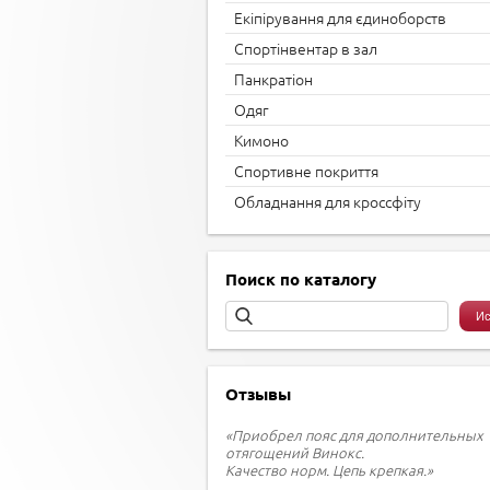
Екіпірування для єдиноборств
Спортінвентар в зал
Панкратіон
Одяг
Кимоно
Спортивне покриття
Обладнання для кроссфіту
Поиск по каталогу
Отзывы
«Приобрел пояс для дополнительных
отягощений Винокс.
Качество норм. Цепь крепкая.»