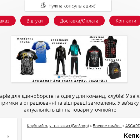
Нужна консультация?
заказ
Відгуки
Доставка/Оплата
Контакти
арів для єдиноборств та одягу для команд, клубів! У зв'я
атримки в опрацюванні та відправці замовлень. У зв'язку 
актуальність цін на товари уточнюйте
Клубний одяг на заказ (FanShop)
»
Боевое самбо_
»
ASGARD
Кепк