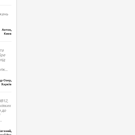
кань
Антон,
Киев
та
бре
під
упк
...
р Озер,
Харків
HB12,
ніяких
и до
..
Евгений,
вой Рог