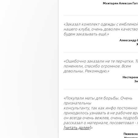
Мхитарян Алексан Гаги
«Заказал комплект одежды с емблемо
нашего клуба, очень доволен качество
будем заказывать ещё.»
Александр 
«Ошибочно заказали не те перчатки. Т
поменяли, спасибо огромное. Всем
довольны. Рекомндую.»
Нестеренк
З
«Покупали маты для борьбы. Очень
признательны
консультанту, так как инфо постоянно
приходилось узнавать в не рабочее вр
он всегда очень вежлев, очень подроб
рассказал о материале, посоветовал - 
[читать далее]
»
Пижевска
Новодне