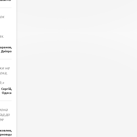
ок
х.
Баранов,
Дніпро
ки не
ока,
.»
Сергій,
Одеса
иона
Рад до
ее
ковлев,
рновцы