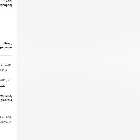
Яков,
ргород
Петр,
рновцы
татами
ации
.
ми , я
ать
тонина,
еркассы
ам все
чать с