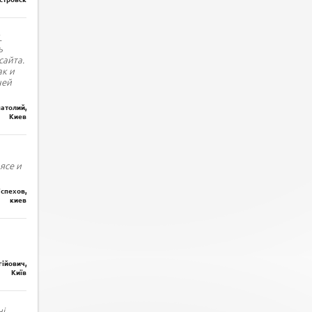
L
ь
сайта.
ак и
ней
атолий,
Киев
ясе и
спехов,
киев
гійович,
Київ
і.