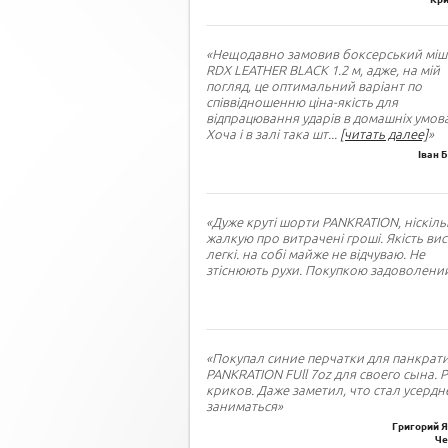
«Нещодавно замовив боксерський міш
RDX LEATHER BLACK 1.2 м, адже, на мій
погляд, це оптимальний варіант по
співвідношенню ціна-якість для
відпрацювання ударів в домашніх умова
Хоча і в залі така шт
...
[читать далее]
»
Іван 
«Дуже круті шорти PANKRATION, ніскіль
жалкую про витрачені гроші. Якість вис
легкі. на собі майже не відчуваю. Не
зтіснюють рухи. Покупкою задоволений
«Покупал синие перчатки для панкрат
PANKRATION FUll 7oz для своего сына. 
криков. Даже заметил, что стал усердн
заниматься»
Григорий Я
Че