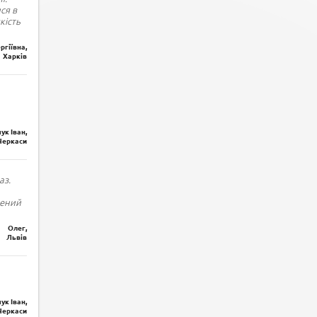
ся в
кість
ргіївна,
Харків
ук Іван,
Черкаси
аз.
лений
Олег,
Львів
ук Іван,
Черкаси