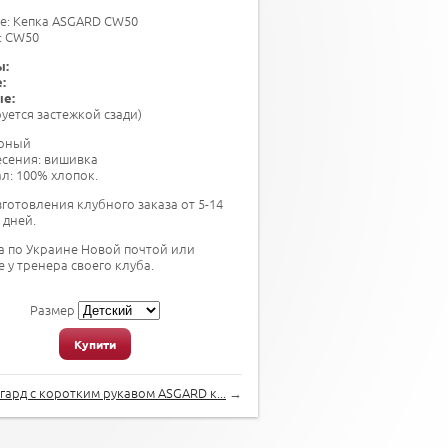
е: Кепка ASGARD CW50
: CW50
ы:
:
ые:
уется застежкой сзади)
ерный
есения: вишивка
л: 100% хлопок.
зготовления клубного заказа от 5-14
 дней.
а по Украине Новой почтой или
 у тренера своего клуба.
Размер
Купити
гард с коротким рукавом ASGARD к...
→