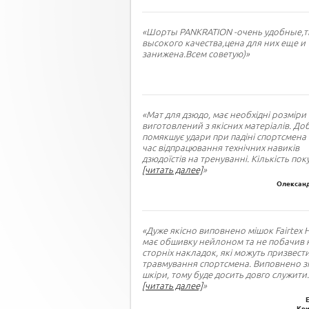
«Шорты PANKRATION -очень удобные,т
высокого качества,цена для них еще и
занижена.Всем советую)»
«Мат для дзюдо, має необхідні розміри 
виготовлений з якісних матеріалів. До
помякшує удари при падіні спортсмена 
час відпрацювання технічних навиків
дзюдоїстів на тренуванні. Кількість пок
[читать далее]
»
Олександ
«Дуже якісно виповнено мішок Fairtex 
має обшивку нейлоном та не побачив 
сторніх накладок, які можуть призвест
травмування спортсмена. Виповнено зі
шкіри, тому буде досить довго служити
.
[читать далее]
»
Кри