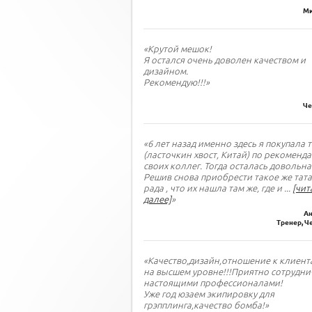
Ми
«Крутой мешок!
Я остался очень доволен качеством и
дизайном.
Рекомендую!!!»
Че
«6 лет назад именно здесь я покупала 
(ласточкин хвост, Китай) по рекоменд
своих коллег. Тогда осталась довольна
Решив снова приобрести такое же тата
рада , что их нашла там же, где и
...
[чит
далее]
»
Ан
Тренер, Ч
«Качество,дизайн,отношение к клиент
на высшем уровне!!!Приятно сотрудни
настоящими профессионалами!
Уже год юзаем экипировку для
грэпплинга,качество бомба!»