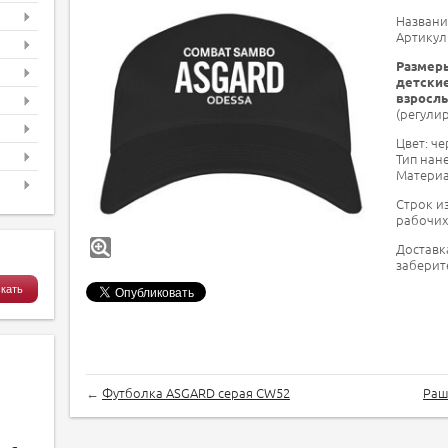
Названи
Артикул
Размер
детские
взросл
(регулир
Цвет: ч
Тип нан
Материа
Строк и
рабочих
Доставк
заберите
←
Футболка ASGARD серая CW52
Раш