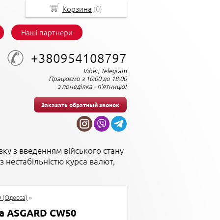
Корзина
(
0
)
Наші партнери
+380954108797
Viber, Telegram
Працюємо з 10:00 до 18:00
з понеділка - п'ятницю!
Заказать обратный звонок
зку з введенням війського стану
з нестабільністю курса валют,
 (Одесса)
»
а ASGARD CW50