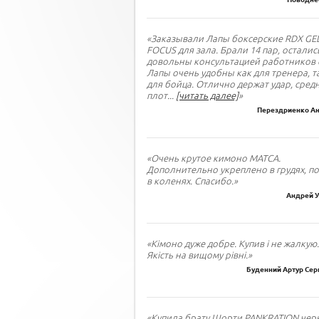
«Заказывали Лапы боксерские RDX GE
FOCUS для зала. Брали 14 пар, осталис
довольны консультацией работников 
Лапы очень удобны как для тренера, т
для бойца. Отлично держат удар, сред
плот
...
[читать далее]
»
Перездриенко Ан
«Очень крутое кимоно МАТСА.
Дополнительно укреплено в грудях, по
в коленях. Спасибо.»
Андрей У
«Кімоно дуже добре. Купив і не жалкую.
Якість на вищому рівні.»
Буденний Артур Сер
«Купила брату Шорти PANKRATION черн