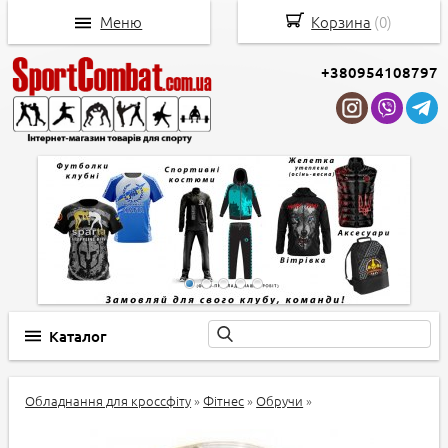
Меню
Корзина
(
0
)
+380954108797
Каталог
Обладнання для кроссфіту
»
Фітнес
»
Обручи
»