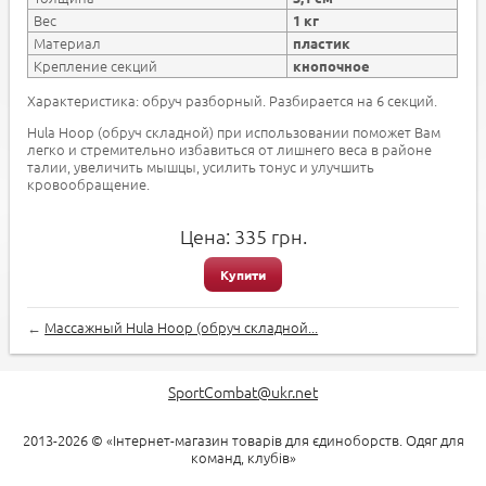
Вес
1 кг
Материал
пластик
Крепление секций
кнопочное
Характеристика: обруч разборный. Разбирается на 6 секций.
Hula Hoop (обруч складной) при использовании поможет Вам
легко и стремительно избавиться от лишнего веса в районе
талии, увеличить мышцы, усилить тонус и улучшить
кровообращение.
Цена:
335
грн.
Купити
←
Массажный Hula Hoop (обруч складной...
SportCombat@ukr.net
2013-2026 © «Інтернет-магазин товарів для єдиноборств. Одяг для
команд, клубів»