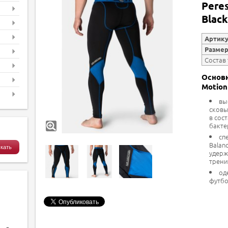
Peres
Black
Артик
Разме
Состав
Основн
Motion
вы
сковы
в сос
бакте
сп
Balan
удерж
трени
од
футбо