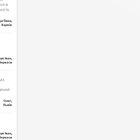
ся в
кість
ргіївна,
Харків
ук Іван,
Черкаси
аз.
лений
Олег,
Львів
ук Іван,
Черкаси