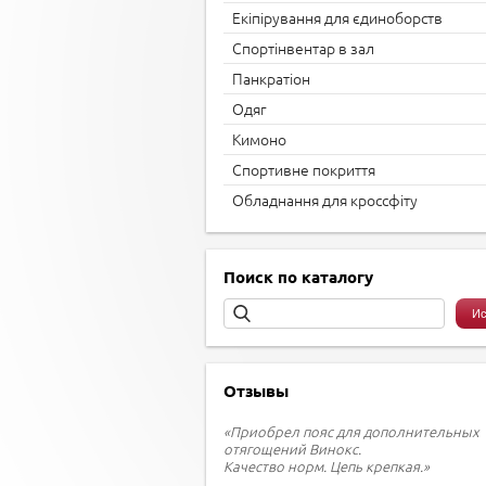
Екіпірування для єдиноборств
Спортінвентар в зал
Панкратіон
Одяг
Кимоно
Спортивне покриття
Обладнання для кроссфіту
Поиск по каталогу
Отзывы
«Приобрел пояс для дополнительных
отягощений Винокс.
Качество норм. Цепь крепкая.»