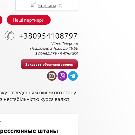
Корзина
(
0
)
Наші партнери
+380954108797
Viber, Telegram
Працюємо з 10:00 до 18:00
з понеділка - п'ятницю!
Заказать обратный звонок
зку з введенням війського стану
з нестабільністю курса валют,
»
рессионные штаны