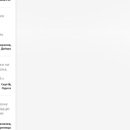
ок
х.
Баранов,
Дніпро
ки не
ока,
.»
Сергій,
Одеса
иона
Рад до
ее
ковлев,
рновцы