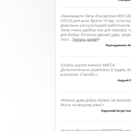
«Заказывали Лапы боксерские RDX GE
FOCUS для зала. Брали 14 пар, осталис
довольны консультацией работников 
Лапы очень удобны как для тренера, т
для бойца. Отлично держат удар, сред
плот
...
[читать далее]
»
Перездриенко Ан
«Очень крутое кимоно МАТСА.
Дополнительно укреплено в грудях, по
в коленях. Спасибо.»
Андрей У
«Кімоно дуже добре. Купив і не жалкую.
Якість на вищому рівні.»
Буденний Артур Сер
«Купила брату Шорти PANKRATION черн