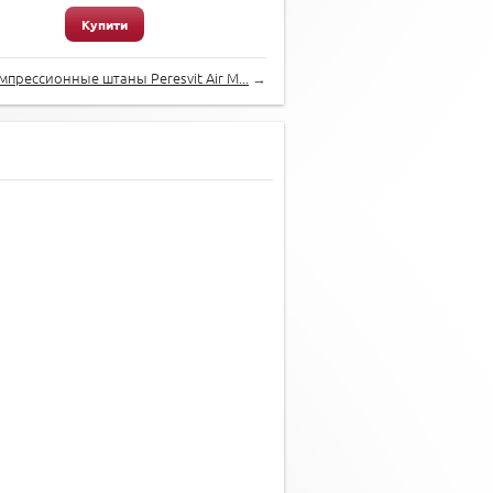
Купити
мпрессионные штаны Peresvit Air M...
→