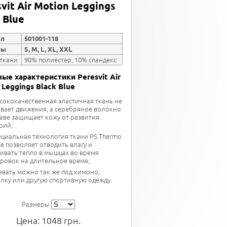
vit Air Motion Leggings
 Blue
ул
501001-118
ры
S, M, L, XL, XXL
 ткани
90% полиестер, 10% спандекс
ые характеристики Peresvit Air
 Leggings Black Blue
сококачественная эластичная ткань не
вает движения, а серебряное волокно
таве защищает кожу от развития
рий;
ециальная технология ткани PS Thermo
ce позволяет отводить влагу и
ивать тепло в мышцах во время
ровок на длительное время;
евать можно так же под кимоно,
лку или другую спортивную одежду.
Размеры
Цена:
1048
грн.