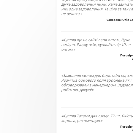
Дуже задоволений ними. Каже займати
них одне задоволення. Та ціна за таку я
не велика.»
Сахарова Юлія Се
«Купляв ще на сайті лапи оптом. Дуже
вигідно. Раджу всім, купляйте від 10 шт
оптом.»
Поговірч
«Замовляв килим для боротьби під зак
Розмітка бойового поля зроблена як і
обговорювали з менеджером. Задово
роботою, дякую!»
«Купляв Татами для дзюдо 72 шт. Якість
хороша, рекомендую.»
Поговірч