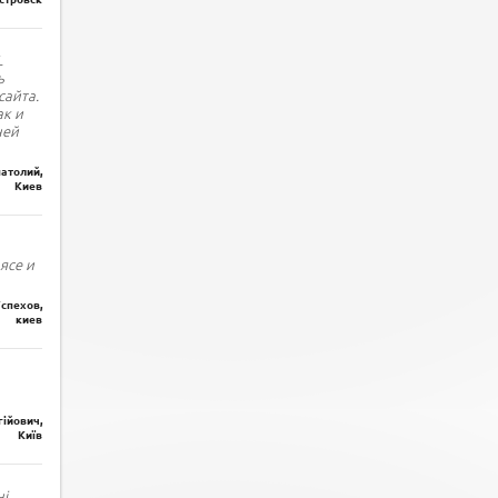
L
ь
сайта.
ак и
ней
атолий,
Киев
ясе и
спехов,
киев
гійович,
Київ
і.