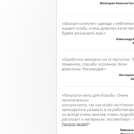
Мхитарян Алексан Гаги
«Заказал комплект одежды с емблемо
нашего клуба, очень доволен качество
будем заказывать ещё.»
Александр 
«Ошибочно заказали не те перчатки. Т
поменяли, спасибо огромное. Всем
довольны. Рекомндую.»
Нестеренк
З
«Покупали маты для борьбы. Очень
признательны
консультанту, так как инфо постоянно
приходилось узнавать в не рабочее вр
он всегда очень вежлев, очень подроб
рассказал о материале, посоветовал - 
[читать далее]
»
Пижевска
Новодне