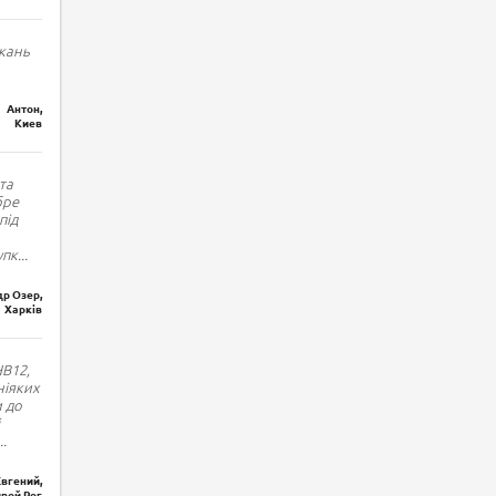
кань
Антон,
Киев
та
бре
під
упк
...
р Озер,
Харків
HB12,
ніяких
и до
..
Евгений,
вой Рог