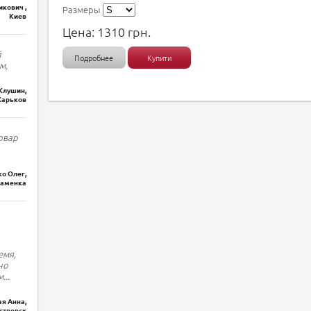
кович ,
Размеры
Киев
Цена:
1310
грн.
й
Подробнее
Купити
м,
Клушин,
Харьков
овар
о Олег,
наменка
емя,
но
м
...
я Анна,
стровск