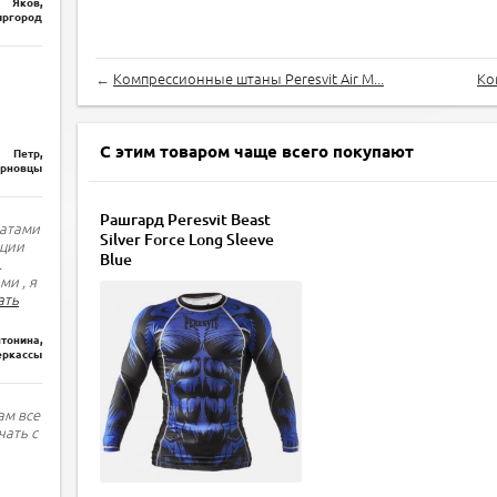
Яков,
ргород
←
Компрессионные штаны Peresvit Air M...
Ко
С этим товаром чаще всего покупают
Петр,
рновцы
Рашгард Peresvit Beast
татами
Silver Force Long Sleeve
ации
Blue
.
ми , я
ать
тонина,
еркассы
ам все
чать с