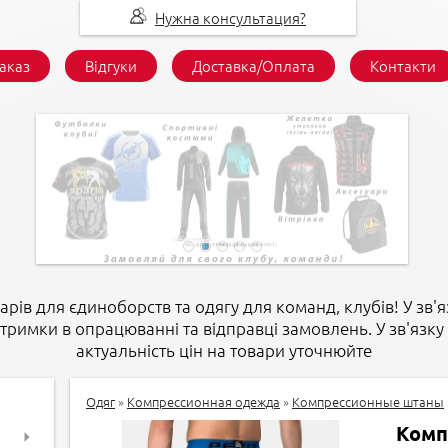
Нужна консультация?
заказ
Відгуки
Доставка/Оплата
Контакти
арів для єдиноборств та одягу для команд, клубів! У зв'я
атримки в опрацюванні та відправці замовлень. У зв'язку 
актуальність цін на товари уточнюйте
Одяг
»
Компрессионная одежда
»
Компрессионные штаны
Комп