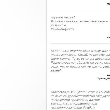
Ми
«Крутой мешок!
Я остался очень доволен качеством и
дизайном.
Рекомендую!!!»
Че
«6 лет назад именно здесь я покупала 
(ласточкин хвост, Китай) по рекоменд
своих коллег. Тогда осталась довольна
Решив снова приобрести такое же тата
рада , что их нашла там же, где и
...
[чит
далее]
»
Ан
Тренер, Ч
«Качество,дизайн,отношение к клиент
на высшем уровне!!!Приятно сотрудни
настоящими профессионалами!
Уже год юзаем экипировку для
грэпплинга,качество бомба!»