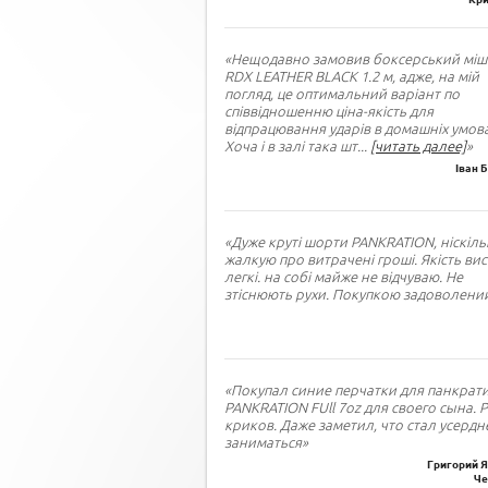
«Нещодавно замовив боксерський міш
RDX LEATHER BLACK 1.2 м, адже, на мій
погляд, це оптимальний варіант по
співвідношенню ціна-якість для
відпрацювання ударів в домашніх умова
Хоча і в залі така шт
...
[читать далее]
»
Іван 
«Дуже круті шорти PANKRATION, ніскіль
жалкую про витрачені гроші. Якість вис
легкі. на собі майже не відчуваю. Не
зтіснюють рухи. Покупкою задоволений
«Покупал синие перчатки для панкрат
PANKRATION FUll 7oz для своего сына. 
криков. Даже заметил, что стал усердн
заниматься»
Григорий Я
Че