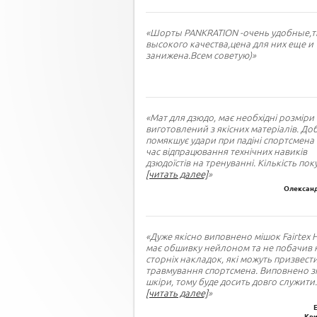
«Шорты PANKRATION -очень удобные,т
высокого качества,цена для них еще и
занижена.Всем советую)»
«Мат для дзюдо, має необхідні розміри 
виготовлений з якісних матеріалів. До
помякшує удари при падіні спортсмена 
час відпрацювання технічних навиків
дзюдоїстів на тренуванні. Кількість пок
[читать далее]
»
Олександ
«Дуже якісно виповнено мішок Fairtex 
має обшивку нейлоном та не побачив 
сторніх накладок, які можуть призвест
травмування спортсмена. Виповнено зі
шкіри, тому буде досить довго служити
.
[читать далее]
»
Кри