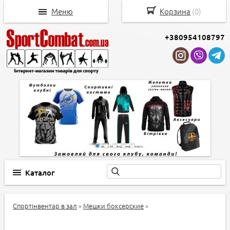
Меню
Корзина
(
0
)
+380954108797
Каталог
Спортінвентар в зал
»
Мешки боксерские
»