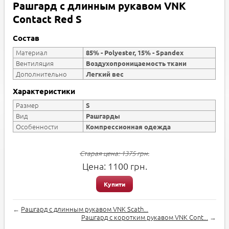
Рашгард с длинным рукавом VNK
Contact Red S
Состав
Материал
85% - Polyester, 15% - Spandex
Вентиляция
Воздухопроницаемость ткани
Дополнительно
Легкий вес
Характеристики
Размер
S
Вид
Рашгарды
Особенности
Компрессионная одежда
Старая цена:
1375
грн.
Цена:
1100
грн.
Купити
←
Рашгард с длинным рукавом VNK Scath...
Рашгард с коротким рукавом VNK Cont...
→