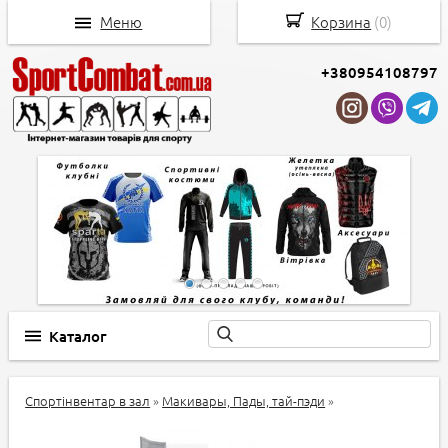
Меню
Корзина
(
0
)
+380954108797
Каталог
Спортінвентар в зал
»
Макивары, Пады, тай-пэди
»