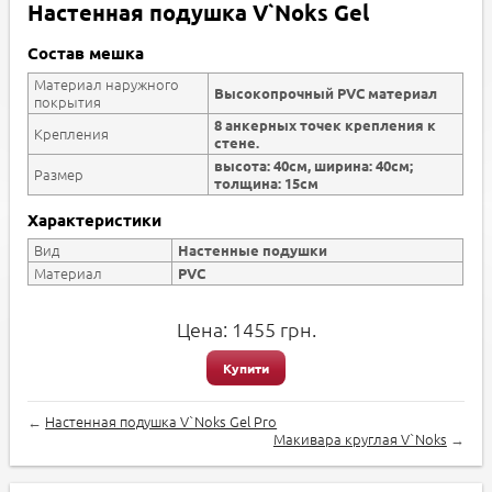
Настенная подушка V`Noks Gel
Состав мешка
Материал наружного
Высокопрочный PVC материал
покрытия
8 анкерных точек крепления к
Крепления
стене.
высота: 40см, ширина: 40см;
Размер
толщина: 15см
Характеристики
Вид
Настенные подушки
Материал
PVC
Цена:
1455
грн.
Купити
←
Настенная подушка V`Noks Gel Pro
Макивара круглая V`Noks
→