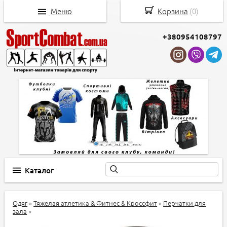
Меню
Корзина
(
0
)
+380954108797
Каталог
Одяг
»
Тяжелая атлетика & Фитнес & Кроссфит
»
Перчатки для
зала
»