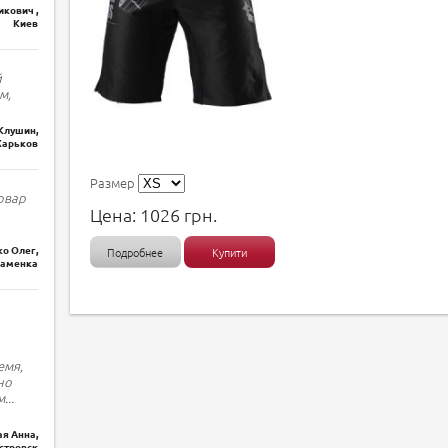
кович ,
Киев
й
м,
Клушин,
Харьков
Размер
овар
Цена:
1026
грн.
о Олег,
Подробнее
Купити
наменка
емя,
но
м
...
я Анна,
стровск