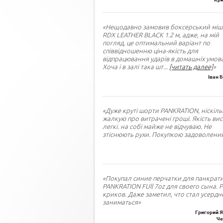
«Нещодавно замовив боксерський міш
RDX LEATHER BLACK 1.2 м, адже, на мій
погляд, це оптимальний варіант по
співвідношенню ціна-якість для
відпрацювання ударів в домашніх умова
Хоча і в залі така шт
...
[читать далее]
»
Іван 
«Дуже круті шорти PANKRATION, ніскіль
жалкую про витрачені гроші. Якість вис
легкі. на собі майже не відчуваю. Не
зтіснюють рухи. Покупкою задоволений
«Покупал синие перчатки для панкрат
PANKRATION FUll 7oz для своего сына. 
криков. Даже заметил, что стал усердн
заниматься»
Григорий Я
Че