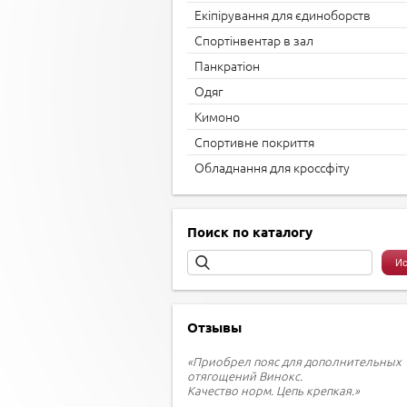
Екіпірування для єдиноборств
Спортінвентар в зал
Панкратіон
Одяг
Кимоно
Спортивне покриття
Обладнання для кроссфіту
Поиск по каталогу
Отзывы
«Приобрел пояс для дополнительных
отягощений Винокс.
Качество норм. Цепь крепкая.»