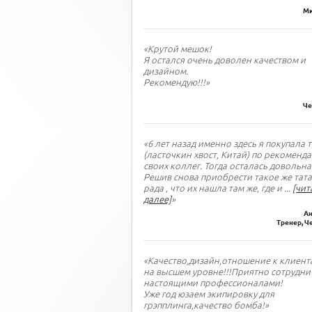
Ми
«Крутой мешок!
Я остался очень доволен качеством и
дизайном.
Рекомендую!!!»
Че
«6 лет назад именно здесь я покупала 
(ласточкин хвост, Китай) по рекоменд
своих коллег. Тогда осталась довольна
Решив снова приобрести такое же тата
рада , что их нашла там же, где и
...
[чит
далее]
»
Ан
Тренер, Ч
«Качество,дизайн,отношение к клиент
на высшем уровне!!!Приятно сотрудни
настоящими профессионалами!
Уже год юзаем экипировку для
грэпплинга,качество бомба!»