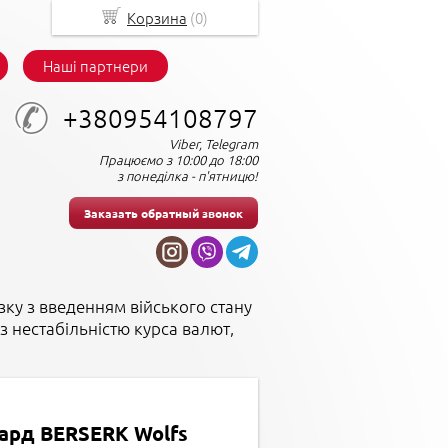
Корзина
(
0
)
Наші партнери
+380954108797
Viber, Telegram
Працюємо з 10:00 до 18:00
з понеділка - п'ятницю!
Заказать обратный звонок
зку з введенням війського стану
з нестабільністю курса валют,
ард BERSERK Wolfs