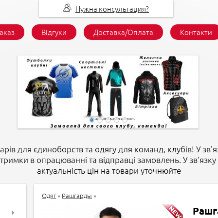
Нужна консультация?
заказ
Відгуки
Доставка/Оплата
Контакти
арів для єдиноборств та одягу для команд, клубів! У зв'я
атримки в опрацюванні та відправці замовлень. У зв'язку 
актуальність цін на товари уточнюйте
Одяг
»
Рашгарды
»
Рашг