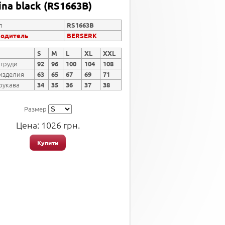
na black (RS1663B)
л
RS1663B
водитель
BERSERK
S
M
L
XL
XXL
 груди
92
96
100
104
108
изделия
63
65
67
69
71
рукава
34
35
36
37
38
Размер
Цена:
1026
грн.
Купити