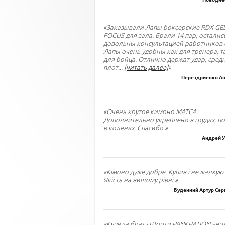
«Заказывали Лапы боксерские RDX GE
FOCUS для зала. Брали 14 пар, осталис
довольны консультацией работников 
Лапы очень удобны как для тренера, т
для бойца. Отлично держат удар, сред
плот
...
[читать далее]
»
Перездриенко Ан
«Очень крутое кимоно МАТСА.
Дополнительно укреплено в грудях, по
в коленях. Спасибо.»
Андрей У
«Кімоно дуже добре. Купив і не жалкую.
Якість на вищому рівні.»
Буденний Артур Сер
«Купила брату Шорти PANKRATION черн