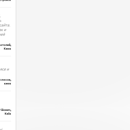
L
ь
сайта.
ак и
ней
атолий,
Киев
ясе и
спехов,
киев
гійович,
Київ
і.