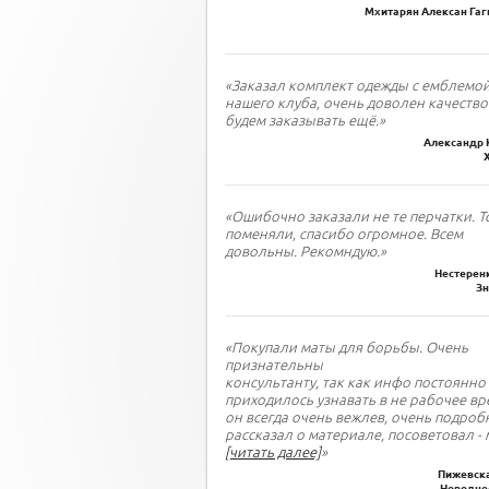
Мхитарян Алексан Гаги
«Заказал комплект одежды с емблемо
нашего клуба, очень доволен качество
будем заказывать ещё.»
Александр 
«Ошибочно заказали не те перчатки. Т
поменяли, спасибо огромное. Всем
довольны. Рекомндую.»
Нестеренк
З
«Покупали маты для борьбы. Очень
признательны
консультанту, так как инфо постоянно
приходилось узнавать в не рабочее вр
он всегда очень вежлев, очень подроб
рассказал о материале, посоветовал - 
[читать далее]
»
Пижевска
Новодне