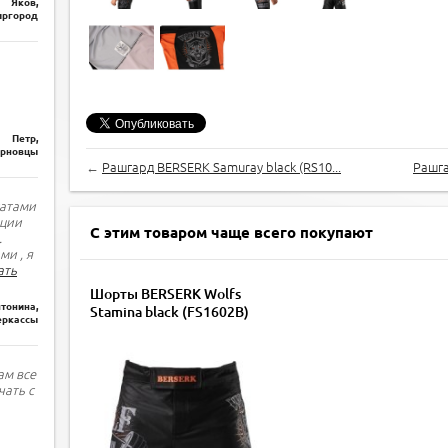
Яков,
ргород
Петр,
рновцы
←
Рашгард BERSERK Samuray black (RS10...
Рашга
татами
ации
С этим товаром чаще всего покупают
.
ми , я
ать
Шорты BERSERK Wolfs
тонина,
Stamina black (FS1602B)
еркассы
ам все
чать с