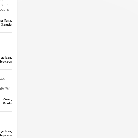
ся в
кість
ргіївна,
Харків
ук Іван,
Черкаси
аз.
лений
Олег,
Львів
ук Іван,
Черкаси