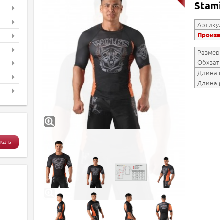
Stami
Артику
Произ
Размер
Обхват
Длина 
Длина 