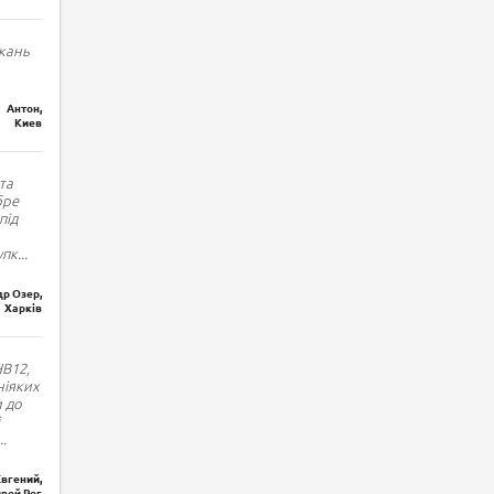
кань
Антон,
Киев
та
бре
під
упк
...
р Озер,
Харків
HB12,
ніяких
и до
..
Евгений,
вой Рог