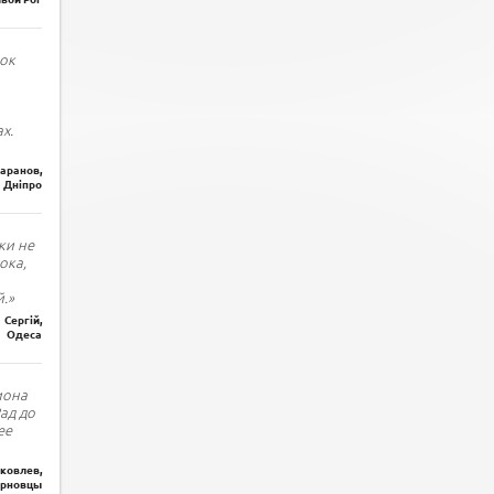
ок
х.
Баранов,
Дніпро
ки не
ока,
.»
Сергій,
Одеса
иона
Рад до
ее
ковлев,
рновцы