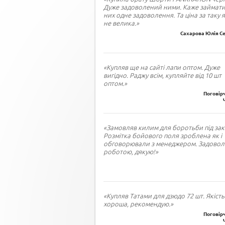
Дуже задоволений ними. Каже займати
них одне задоволення. Та ціна за таку я
не велика.»
Сахарова Юлія Се
«Купляв ще на сайті лапи оптом. Дуже
вигідно. Раджу всім, купляйте від 10 шт
оптом.»
Поговірч
«Замовляв килим для боротьби під зак
Розмітка бойового поля зроблена як і
обговорювали з менеджером. Задово
роботою, дякую!»
«Купляв Татами для дзюдо 72 шт. Якість
хороша, рекомендую.»
Поговірч