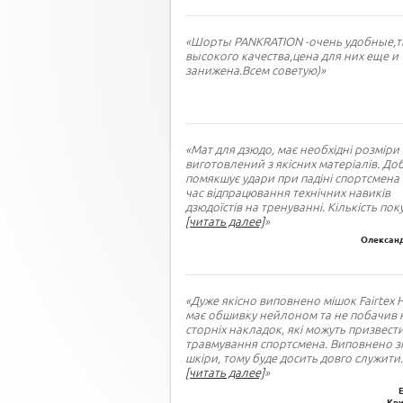
«Шорты PANKRATION -очень удобные,т
высокого качества,цена для них еще и
занижена.Всем советую)»
«Мат для дзюдо, має необхідні розміри 
виготовлений з якісних матеріалів. До
помякшує удари при падіні спортсмена 
час відпрацювання технічних навиків
дзюдоїстів на тренуванні. Кількість пок
[читать далее]
»
Олександ
«Дуже якісно виповнено мішок Fairtex 
має обшивку нейлоном та не побачив 
сторніх накладок, які можуть призвест
травмування спортсмена. Виповнено зі
шкіри, тому буде досить довго служити
.
[читать далее]
»
Кри