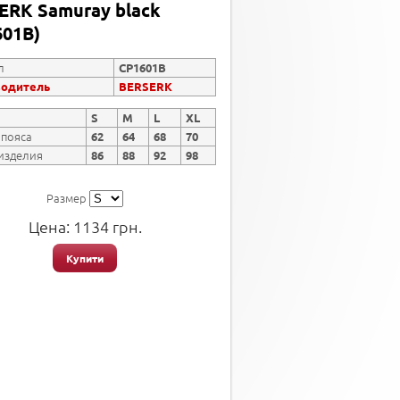
ERK Samuray black
601B)
л
CP1601B
водитель
BERSERK
S
M
L
XL
 пояса
62
64
68
70
изделия
86
88
92
98
Размер
Цена:
1134
грн.
Купити