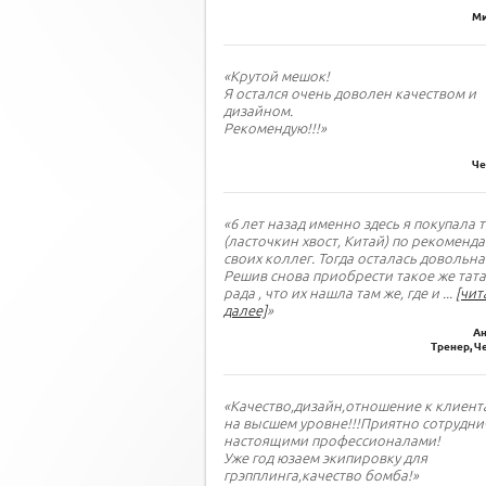
Ми
«Крутой мешок!
Я остался очень доволен качеством и
дизайном.
Рекомендую!!!»
Че
«6 лет назад именно здесь я покупала 
(ласточкин хвост, Китай) по рекоменд
своих коллег. Тогда осталась довольна
Решив снова приобрести такое же тата
рада , что их нашла там же, где и
...
[чит
далее]
»
Ан
Тренер, Ч
«Качество,дизайн,отношение к клиент
на высшем уровне!!!Приятно сотрудни
настоящими профессионалами!
Уже год юзаем экипировку для
грэпплинга,качество бомба!»