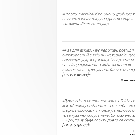
«Шорты PANKRATION -очень удобные,т
высокого качества,цена для них еще и
занижена.Всем советую)»
«Мат для дзюдо, має необхідні розміри 
виготовлений з якісних матеріалів. До
помякшує удари при падіні спортсмена 
час відпрацювання технічних навиків
дзюдоїстів на тренуванні. Кількість пок
[читать далее]
»
Олександ
«Дуже якісно виповнено мішок Fairtex 
має обшивку нейлоном та не побачив 
сторніх накладок, які можуть призвест
травмування спортсмена. Виповнено зі
шкіри, тому буде досить довго служити
.
[читать далее]
»
Кри