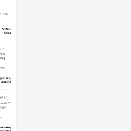
кань
Антон,
Киев
та
бре
під
упк
...
р Озер,
Харків
HB12,
ніяких
и до
..
Евгений,
вой Рог