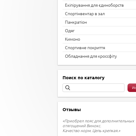
Екіпірування для єдиноборств
Спортінвентар в зал
Панкратіон
Одяг
Кимоно
Спортивне покриття
Обладнання для кроссфіту
Поиск по каталогу
Отзывы
«Приобрел пояс для дополнительных
отягощений Винокс.
Качество норм. Цепь крепкая.»