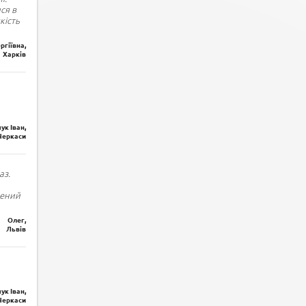
ся в
кість
ргіївна,
Харків
ук Іван,
Черкаси
аз.
лений
Олег,
Львів
ук Іван,
Черкаси