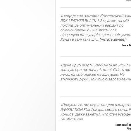
«Нещодавно замовив боксерський міш
RDX LEATHER BLACK 1.2 м, адже, на мій
погляд, це оптимальний варіант по
співвідношенню ціна-якість для
відпрацювання ударів в домашніх умова
Хоча і в залі така шт
...
[читать далее]
»
Іван 
«Дуже круті шорти PANKRATION, ніскіль
жалкую про витрачені гроші. Якість вис
легкі. на собі майже не відчуваю. Не
зтіснюють рухи. Покупкою задоволений
«Покупал синие перчатки для панкрат
PANKRATION FUll 7oz для своего сына. 
криков. Даже заметил, что стал усердн
заниматься»
Григорий Я
Че