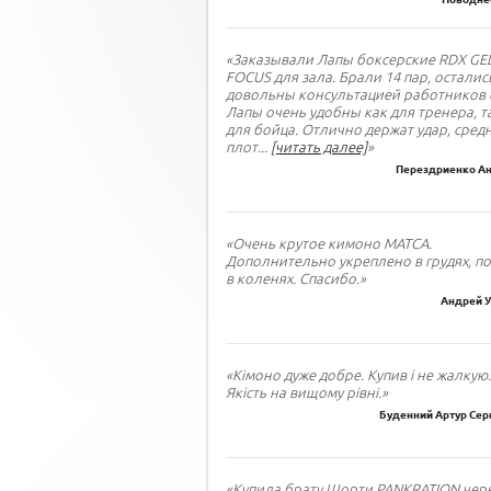
«Заказывали Лапы боксерские RDX GE
FOCUS для зала. Брали 14 пар, осталис
довольны консультацией работников 
Лапы очень удобны как для тренера, т
для бойца. Отлично держат удар, сред
плот
...
[читать далее]
»
Перездриенко Ан
«Очень крутое кимоно МАТСА.
Дополнительно укреплено в грудях, по
в коленях. Спасибо.»
Андрей У
«Кімоно дуже добре. Купив і не жалкую.
Якість на вищому рівні.»
Буденний Артур Сер
«Купила брату Шорти PANKRATION черн