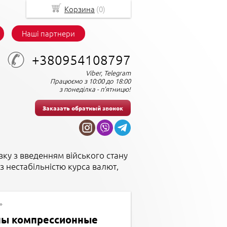
Корзина
(
0
)
Наші партнери
+380954108797
Viber, Telegram
Працюємо з 10:00 до 18:00
з понеділка - п'ятницю!
Заказать обратный звонок
зку з введенням війського стану
з нестабільністю курса валют,
»
ы компрессионные