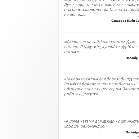
Дуже задоволений ними. Каже займати
них одне задоволення. Та ціна за таку я
не велика.»
Сахарова Юлія Се
«Купляв ще на сайті лапи оптом. Дуже
вигідно. Раджу всім, купляйте від 10 шт
оптом.»
Поговірч
«Замовляв килим для боротьби під зак
Розмітка бойового поля зроблена як і
обговорювали з менеджером. Задово
роботою, дякую!»
«Купляв Татами для дзюдо 72 шт. Якість
хороша, рекомендую.»
Поговірч