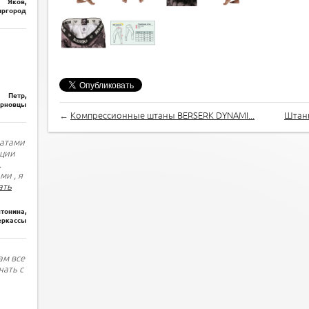
Яков,
ргород
Петр,
рновцы
←
Компрессионные штаны BERSERK DYNAMI...
Штаны
татами
ации
.
ми , я
ать
тонина,
еркассы
ам все
чать с