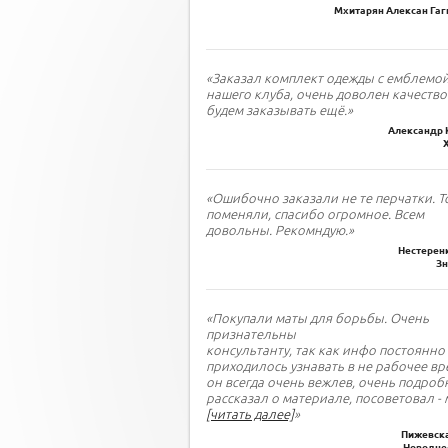
Мхитарян Алексан Гаги
«Заказал комплект одежды с емблемо
нашего клуба, очень доволен качество
будем заказывать ещё.»
Александр 
«Ошибочно заказали не те перчатки. Т
поменяли, спасибо огромное. Всем
довольны. Рекомндую.»
Нестеренк
З
«Покупали маты для борьбы. Очень
признательны
консультанту, так как инфо постоянно
приходилось узнавать в не рабочее вр
он всегда очень вежлев, очень подроб
рассказал о материале, посоветовал - 
[читать далее]
»
Пижевска
Новодне