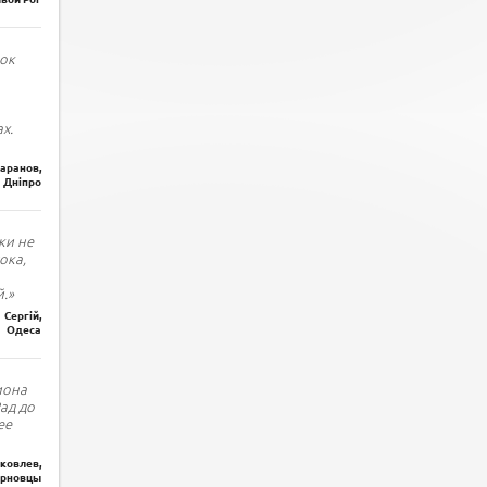
ок
х.
Баранов,
Дніпро
ки не
ока,
.»
Сергій,
Одеса
иона
Рад до
ее
ковлев,
рновцы