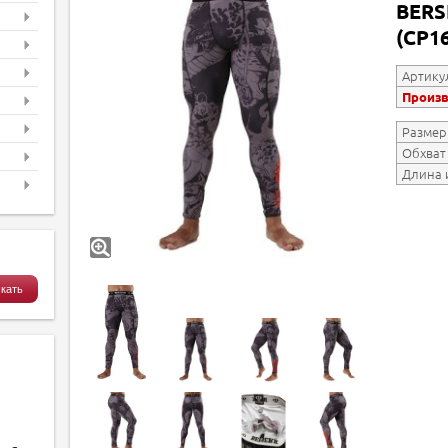
BERS
(CP1
Артику
Произ
Размер
Обхват
Длина 