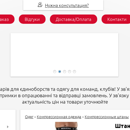
Нужна консультация?
заказ
Відгуки
Доставка/Оплата
Контакти
арів для єдиноборств та одягу для команд, клубів! У зв'я
атримки в опрацюванні та відправці замовлень. У зв'язку 
актуальність цін на товари уточнюйте
Одяг
»
Компрессионная одежда
»
Компрессионные штаны
Штан