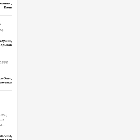
кович ,
Киев
й
м,
Клушин,
Харьков
овар
о Олег,
наменка
емя,
но
м
...
я Анна,
стровск