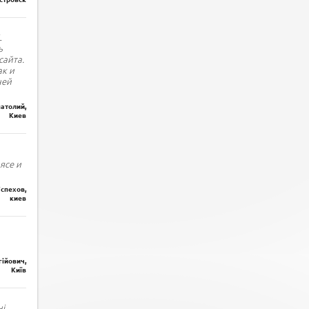
L
ь
сайта.
ак и
ней
атолий,
Киев
ясе и
спехов,
киев
гійович,
Київ
і.