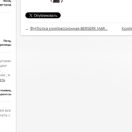
Яков,
ргород
←
Футболка компрессионная BERSERK MAR...
Компр
Петр,
рновцы
татами
ации
.
ми , я
ать
тонина,
еркассы
ам все
чать с