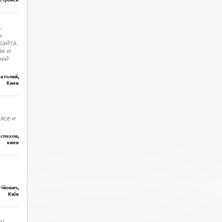
L
ь
сайта.
ак и
ней
атолий,
Киев
ясе и
спехов,
киев
гійович,
Київ
і.