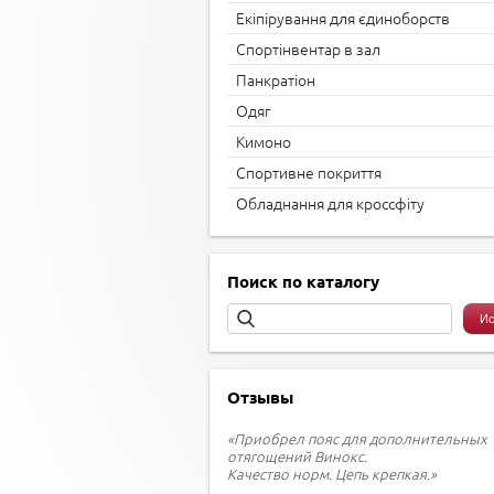
Екіпірування для єдиноборств
Спортінвентар в зал
Панкратіон
Одяг
Кимоно
Спортивне покриття
Обладнання для кроссфіту
Поиск по каталогу
Отзывы
«Приобрел пояс для дополнительных
отягощений Винокс.
Качество норм. Цепь крепкая.»