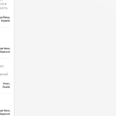
ся в
кість
ргіївна,
Харків
ук Іван,
Черкаси
аз.
лений
Олег,
Львів
ук Іван,
Черкаси