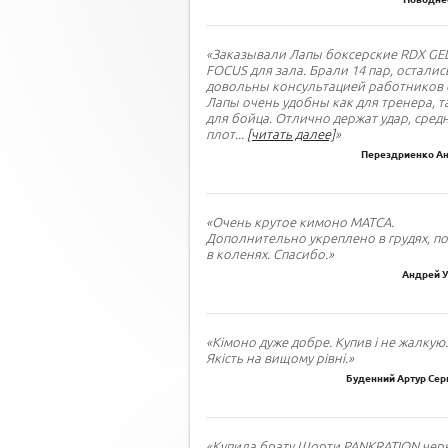
«Заказывали Лапы боксерские RDX GE
FOCUS для зала. Брали 14 пар, осталис
довольны консультацией работников 
Лапы очень удобны как для тренера, т
для бойца. Отлично держат удар, сред
плот
...
[читать далее]
»
Перездриенко Ан
«Очень крутое кимоно МАТСА.
Дополнительно укреплено в грудях, по
в коленях. Спасибо.»
Андрей У
«Кімоно дуже добре. Купив і не жалкую.
Якість на вищому рівні.»
Буденний Артур Сер
«Купила брату Шорти PANKRATION черн