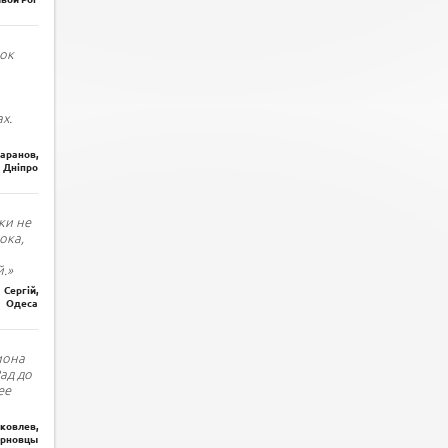
ок
х.
Баранов,
Дніпро
ки не
ока,
.»
Сергій,
Одеса
иона
Рад до
ее
ковлев,
рновцы