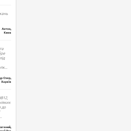
кань
Антон,
Киев
та
бре
під
упк
...
р Озер,
Харків
HB12,
ніяких
и до
..
Евгений,
вой Рог