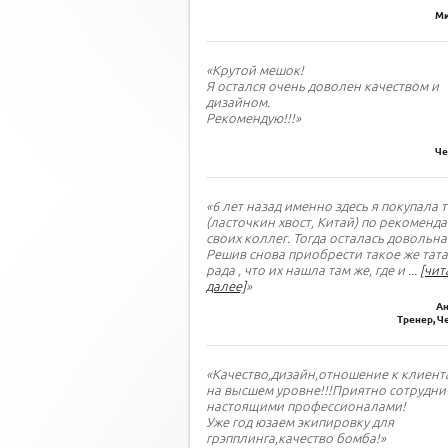
Ми
«Крутой мешок!
Я остался очень доволен качеством и
дизайном.
Рекомендую!!!»
Че
«6 лет назад именно здесь я покупала 
(ласточкин хвост, Китай) по рекоменд
своих коллег. Тогда осталась довольна
Решив снова приобрести такое же тата
рада , что их нашла там же, где и
...
[чит
далее]
»
Ан
Тренер, Ч
«Качество,дизайн,отношение к клиент
на высшем уровне!!!Приятно сотрудни
настоящими профессионалами!
Уже год юзаем экипировку для
грэпплинга,качество бомба!»