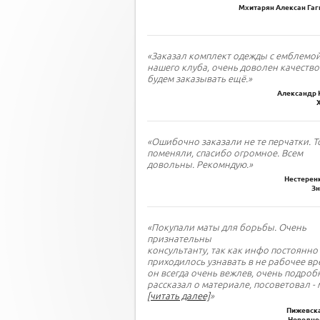
Мхитарян Алексан Гаги
«Заказал комплект одежды с емблемо
нашего клуба, очень доволен качество
будем заказывать ещё.»
Александр 
«Ошибочно заказали не те перчатки. Т
поменяли, спасибо огромное. Всем
довольны. Рекомндую.»
Нестеренк
З
«Покупали маты для борьбы. Очень
признательны
консультанту, так как инфо постоянно
приходилось узнавать в не рабочее вр
он всегда очень вежлев, очень подроб
рассказал о материале, посоветовал - 
[читать далее]
»
Пижевска
Новодне