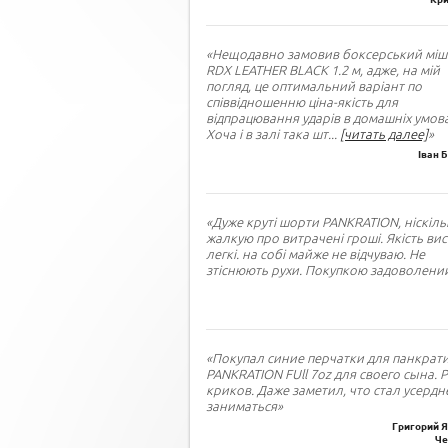
«Нещодавно замовив боксерський міш
RDX LEATHER BLACK 1.2 м, адже, на мій
погляд, це оптимальний варіант по
співвідношенню ціна-якість для
відпрацювання ударів в домашніх умова
Хоча і в залі така шт
...
[читать далее]
»
Іван 
«Дуже круті шорти PANKRATION, ніскіль
жалкую про витрачені гроші. Якість вис
легкі. на собі майже не відчуваю. Не
зтіснюють рухи. Покупкою задоволений
«Покупал синие перчатки для панкрат
PANKRATION FUll 7oz для своего сына. 
криков. Даже заметил, что стал усердн
заниматься»
Григорий Я
Че