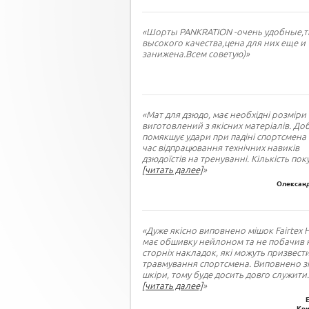
«Шорты PANKRATION -очень удобные,т
высокого качества,цена для них еще и
занижена.Всем советую)»
«Мат для дзюдо, має необхідні розміри 
виготовлений з якісних матеріалів. До
помякшує удари при падіні спортсмена 
час відпрацювання технічних навиків
дзюдоїстів на тренуванні. Кількість пок
[читать далее]
»
Олександ
«Дуже якісно виповнено мішок Fairtex 
має обшивку нейлоном та не побачив 
сторніх накладок, які можуть призвест
травмування спортсмена. Виповнено зі
шкіри, тому буде досить довго служити
.
[читать далее]
»
Кри