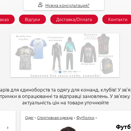
Нужна консультация?
заказ
Відгуки
Доставка/Оплата
Контакти
арів для єдиноборств та одягу для команд, клубів! У зв'я
атримки в опрацюванні та відправці замовлень. У зв'язку 
актуальність цін на товари уточнюйте
Одяг
»
Спортивная одежда
»
Футболки
»
Футб