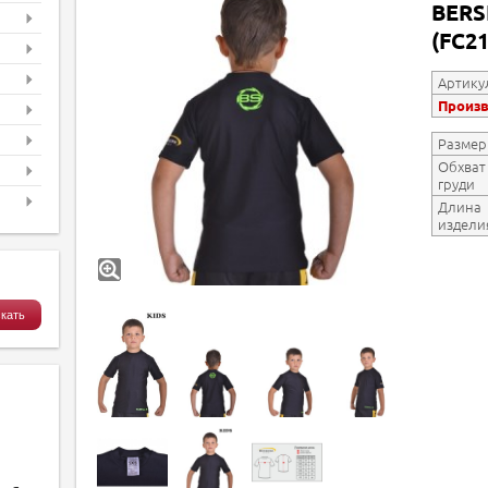
BERS
(FC2
Артику
Произ
Размер
Обхват
груди
Длина
издели