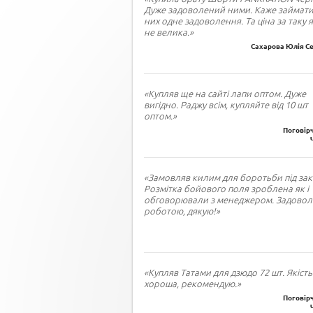
Дуже задоволений ними. Каже займати
них одне задоволення. Та ціна за таку я
не велика.»
Сахарова Юлія Се
«Купляв ще на сайті лапи оптом. Дуже
вигідно. Раджу всім, купляйте від 10 шт
оптом.»
Поговірч
«Замовляв килим для боротьби під зак
Розмітка бойового поля зроблена як і
обговорювали з менеджером. Задово
роботою, дякую!»
«Купляв Татами для дзюдо 72 шт. Якість
хороша, рекомендую.»
Поговірч