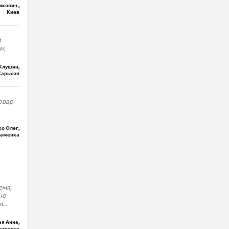
кович ,
Киев
й
м,
Клушин,
Харьков
овар
о Олег,
наменка
емя,
но
м
...
я Анна,
стровск