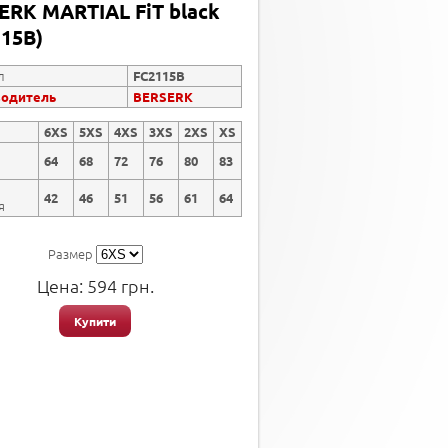
ERK MARTIAL FiT black
115B)
л
FC2115B
водитель
BERSERK
6XS
5XS
4XS
3XS
2XS
XS
64
68
72
76
80
83
42
46
51
56
61
64
я
Размер
Цена:
594
грн.
Купити