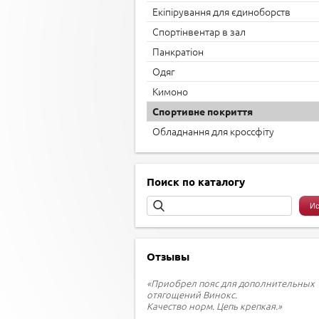
Екіпірування для єдиноборств
Спортінвентар в зал
Панкратіон
Одяг
Кимоно
Спортивне покриття
Обладнання для кроссфіту
Поиск по каталогу
Отзывы
«Приобрел пояс для дополнительных
отягощений Винокс.
Качество норм. Цепь крепкая.»