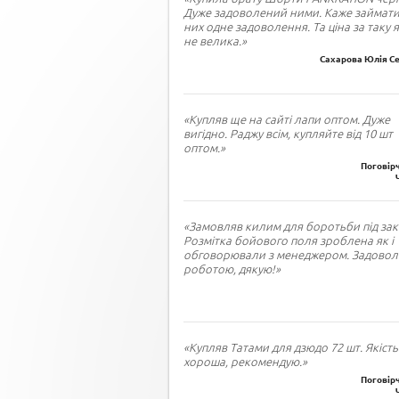
Дуже задоволений ними. Каже займати
них одне задоволення. Та ціна за таку я
не велика.»
Сахарова Юлія Се
«Купляв ще на сайті лапи оптом. Дуже
вигідно. Раджу всім, купляйте від 10 шт
оптом.»
Поговірч
«Замовляв килим для боротьби під зак
Розмітка бойового поля зроблена як і
обговорювали з менеджером. Задово
роботою, дякую!»
«Купляв Татами для дзюдо 72 шт. Якість
хороша, рекомендую.»
Поговірч