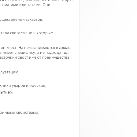
ых матами или татами. Они
уществлении захватов;
 тела спортсменов, которые
ин хвост. На нем занимаются в дзюдо,
е имеет специфику, и не подходит для
Ласточкин хвост имеют преимущества
плуатацию;
хники ударов и бросков;
рытием;
ионными свойствами;