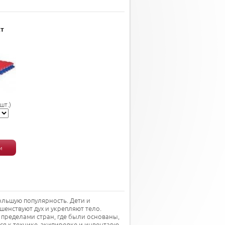
ст
шт.)
и
ольшую популярность. Дети и
енствуют дух и укрепляют тело.
 пределами стран, где были основаны,
ся к технике, экипировке и инвентарю