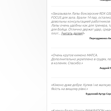
«Заказывали Лапы боксерские RDX GE
FOCUS для зала. Брали 14 пар, осталис
довольны консультацией работников 
Лапы очень удобны как для тренера, т
для бойца. Отлично держат удар, сред
плот
...
[читать далее]
»
Перездриенко Ан
«Очень крутое кимоно МАТСА.
Дополнительно укреплено в грудях, по
в коленях. Спасибо.»
Андрей У
«Кімоно дуже добре. Купив і не жалкую.
Якість на вищому рівні.»
Буденний Артур Сер
«Купила брату Шорти PANKRATION черн