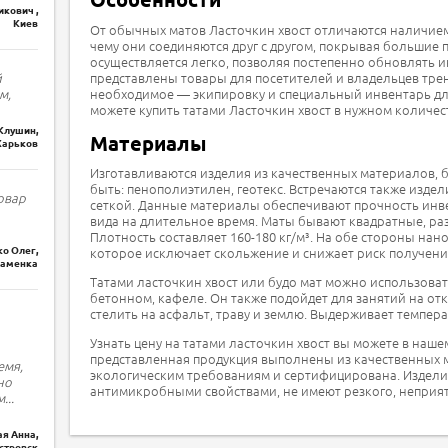
кович ,
Киев
От обычных матов Ласточкин хвост отличаются наличие
чему они соединяются друг с другом, покрывая большие
осуществляется легко, позволяя постепенно обновлять и
представлены товары для посетителей и владельцев трен
й
необходимое — экипировку и специальный инвентарь для
м,
можете купить татами Ласточкин хвост в нужном количест
Клушин,
Материалы
Харьков
Изготавливаются изделия из качественных материалов, б
быть: пенополиэтилен, геотекс. Встречаются также изде
овар
сеткой. Данные материалы обеспечивают прочность инве
вида на длительное время. Маты бывают квадратные, раз
Плотность составляет 160-180 кг/м³. На обе стороны нан
о Олег,
которое исключает скольжение и снижает риск получени
наменка
Татами ласточкин хвост или будо мат можно использова
бетонном, кафеле. Он также подойдет для занятий на о
стелить на асфальт, траву и землю. Выдерживает темпера
Узнать цену на татами ласточкин хвост вы можете в наше
представленная продукция выполнены из качественных м
емя,
экологическим требованиям и сертифицирована. Издел
но
антимикробными свойствами, не имеют резкого, неприят
м
...
я Анна,
стровск