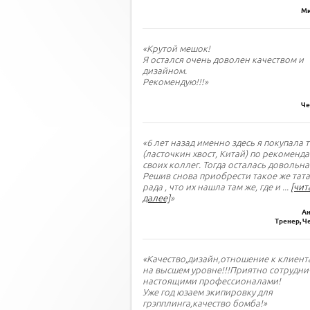
Ми
«Крутой мешок!
Я остался очень доволен качеством и
дизайном.
Рекомендую!!!»
Че
«6 лет назад именно здесь я покупала 
(ласточкин хвост, Китай) по рекоменд
своих коллег. Тогда осталась довольна
Решив снова приобрести такое же тата
рада , что их нашла там же, где и
...
[чит
далее]
»
Ан
Тренер, Ч
«Качество,дизайн,отношение к клиент
на высшем уровне!!!Приятно сотрудни
настоящими профессионалами!
Уже год юзаем экипировку для
грэпплинга,качество бомба!»