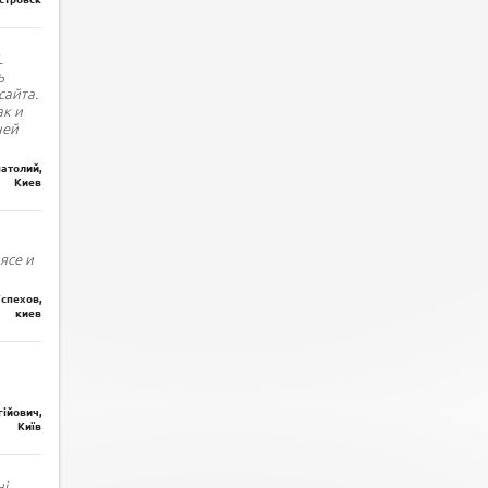
L
ь
сайта.
ак и
ней
атолий,
Киев
ясе и
спехов,
киев
гійович,
Київ
і.