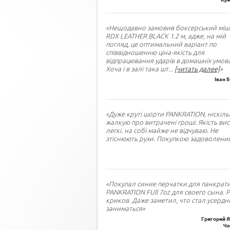
«Нещодавно замовив боксерський міш
RDX LEATHER BLACK 1.2 м, адже, на мій
погляд, це оптимальний варіант по
співвідношенню ціна-якість для
відпрацювання ударів в домашніх умова
Хоча і в залі така шт
...
[читать далее]
»
Іван 
«Дуже круті шорти PANKRATION, ніскіль
жалкую про витрачені гроші. Якість вис
легкі. на собі майже не відчуваю. Не
зтіснюють рухи. Покупкою задоволений
«Покупал синие перчатки для панкрат
PANKRATION FUll 7oz для своего сына. 
криков. Даже заметил, что стал усердн
заниматься»
Григорий Я
Че