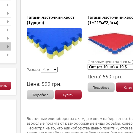
Татами ласточкин хвост
Татами ласточкин хво
(Турция)
(1м*1*м*2,5см)
Оптовые цены за 1 кв.м.(
Размер
Цена:
650
грн.
Цена:
599
грн.
Подробнее
Купит
Подробнее
Купити
Восточные единоборства с каждым днем набирают все б
взрослые постигают разнообразные виды борьбы, соверш
Несмотря на то, что единоборства давно практикуются за
традиции и требования строго соблюдаются. Это относит