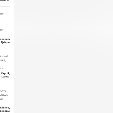
ок
х.
Баранов,
Дніпро
ки не
ока,
.»
Сергій,
Одеса
иона
Рад до
ее
ковлев,
рновцы