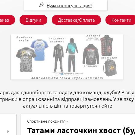
Нужна консультация?
заказ
Відгуки
Доставка/Оплата
Контакти
арів для єдиноборств та одягу для команд, клубів! У зв'я
атримки в опрацюванні та відправці замовлень. У зв'язку 
актуальність цін на товари уточнюйте
Спортивне покриття
»
Татами ласточкин хвост (б