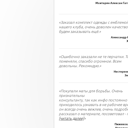
Мхитарян Алексан Гаги
«Заказал комплект одежды с емблемо
нашего клуба, очень доволен качество
будем заказывать ещё.»
Александр 
«Ошибочно заказали не те перчатки. Т
поменяли, спасибо огромное. Всем
довольны. Рекомндую.»
Нестеренк
З
«Покупали маты для борьбы. Очень
признательны
консультанту, так как инфо постоянно
приходилось узнавать в не рабочее вр
он всегда очень вежлев, очень подроб
рассказал о материале, посоветовал - 
[читать далее]
»
Пижевска
Новодне