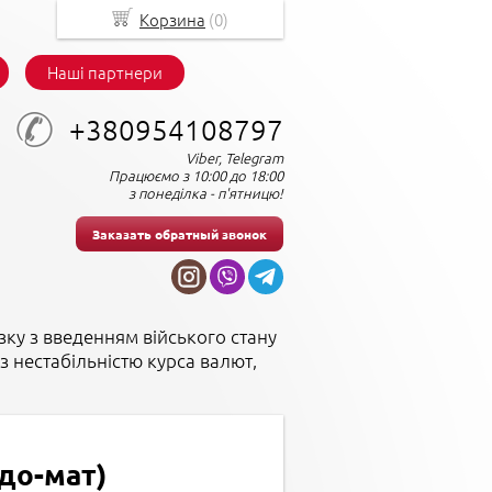
Корзина
(
0
)
Наші партнери
+380954108797
Viber, Telegram
Працюємо з 10:00 до 18:00
з понеділка - п'ятницю!
Заказать обратный звонок
зку з введенням війського стану
з нестабільністю курса валют,
удо-мат)