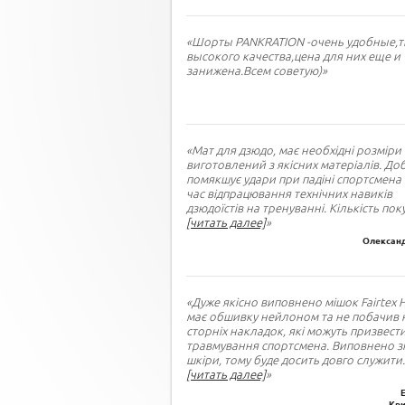
«Шорты PANKRATION -очень удобные,т
высокого качества,цена для них еще и
занижена.Всем советую)»
«Мат для дзюдо, має необхідні розміри 
виготовлений з якісних матеріалів. До
помякшує удари при падіні спортсмена 
час відпрацювання технічних навиків
дзюдоїстів на тренуванні. Кількість пок
[читать далее]
»
Олександ
«Дуже якісно виповнено мішок Fairtex 
має обшивку нейлоном та не побачив 
сторніх накладок, які можуть призвест
травмування спортсмена. Виповнено зі
шкіри, тому буде досить довго служити
.
[читать далее]
»
Кри