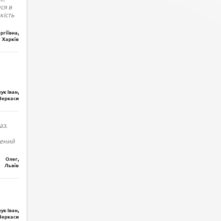
ся в
кість
ргіївна,
Харків
ук Іван,
Черкаси
аз.
лений
Олег,
Львів
ук Іван,
Черкаси