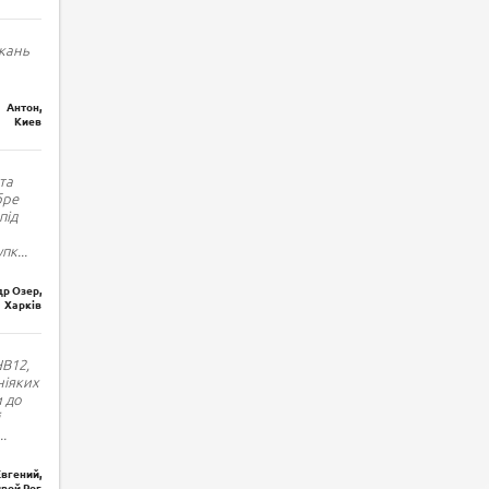
кань
Антон,
Киев
та
бре
під
упк
...
р Озер,
Харків
HB12,
ніяких
и до
..
Евгений,
вой Рог