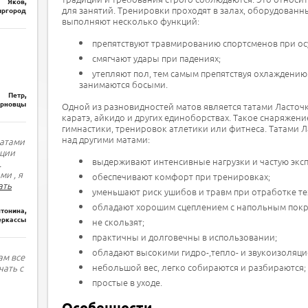
Яков,
для занятий. Тренировки проходят в залах, оборудованн
ргород
выполняют несколько функций:
препятствуют травмированию спортсменов при ос
смягчают удары при падениях;
утепляют пол, тем самым препятствуя охлаждению
занимаются босыми.
Петр,
рновцы
Одной из разновидностей матов является татами Ласточк
каратэ, айкидо и других единоборствах. Такое снаряжени
гимнастики, тренировок атлетики или фитнеса. Татами 
над другими матами:
татами
ации
выдерживают интенсивные нагрузки и частую экс
.
ми , я
обеспечивают комфорт при тренировках;
ать
уменьшают риск ушибов и травм при отработке те
обладают хорошим сцеплением с напольным пок
тонина,
еркассы
не скользят;
практичны и долговечны в использовании;
обладают высокими гидро-,тепло- и звукоизоляц
ам все
небольшой вес, легко собираются и разбираются;
чать с
простые в уходе.
Особенности