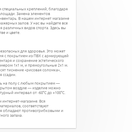
м специальных креплений, благодаря
 площади. Замена элементов
нвентарь. В нашем интернет магазине
ажерных залов. У нас вы найдете все
 различных видов спорта. Здесь вы
ве и цвете.
езопасных для здоровья. Это может
лия с покрытием из ПВХ с армирующей
нтаря и сохранение эстетического
мером 1х1 м, и прямоугольные 2х1 м.
осят тиснение «рисовая соломка»,
я ссадин.
ть на полу с любым покрытием —
ткрытом воздухе — изделие можно
турный интервал от -60°С до +100°С.
м интернет-магазине. Вся
атериалов, соответствуют
ия обладают противогрибковыми и
ного запаха.