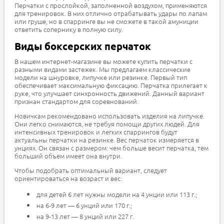
Перчатки с прослойкой, заполненной воздухом, применяются
для тренировок. В них отлично отрабатывать удары по лапам
или груше, но в спарринге вы не сможете в такой амуниции
ответить сопернику в полную силу.
Виды боксерских перчаток
В нашем интернет-магазине вы можете купить перчатки с
разными видами застежек. Мы предлагаем классические
модели на шнуровке, липучке или резинке. Первый тип
обеспечивает максимальную фиксацию. Перчатка прилегает к
руке, что улучшает синхронность движений. Данный вариант
признан стандартом для соревнований.
Новичкам рекомендовано использовать изделия на липучке.
Они легко снимаются, не требуя помощи других людей. Для
интенсивных тренировок и легких спаррингов будут
актуальны перчатки на резинке. Вес перчаток измеряется в
унциях. Он связан с размером: чем больше весит перчатка, тем
больший объем имеет она внутри.
Чтобы подобрать оптимальный вариант, следует
ориентироваться на возраст и вес:
для детей 6 лет нужны модели на 4 унции или 113 г.;
на 6-9 лет — 6 унций или 170 г.;
на 9-13 лет — 8 унций или 227 г.