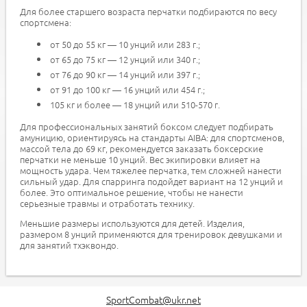
Для более старшего возраста перчатки подбираются по весу
спортсмена:
от 50 до 55 кг — 10 унций или 283 г.;
от 65 до 75 кг — 12 унций или 340 г.;
от 76 до 90 кг — 14 унций или 397 г.;
от 91 до 100 кг — 16 унций или 454 г.;
105 кг и более — 18 унций или 510-570 г.
Для профессиональных занятий боксом следует подбирать
амуницию, ориентируясь на стандарты AIBA: для спортсменов,
массой тела до 69 кг, рекомендуется заказать боксерские
перчатки не меньше 10 унций. Вес экипировки влияет на
мощность удара. Чем тяжелее перчатка, тем сложней нанести
сильный удар. Для спарринга подойдет вариант на 12 унций и
более. Это оптимальное решение, чтобы не нанести
серьезные травмы и отработать технику.
Меньшие размеры используются для детей. Изделия,
размером 8 унций применяются для тренировок девушками и
для занятий тхэквондо.
SportCombat@ukr.net