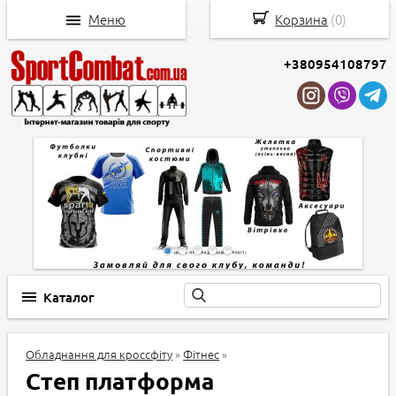
Меню
Корзина
(
0
)
+380954108797
Каталог
Обладнання для кроссфіту
»
Фітнес
»
Степ платформа