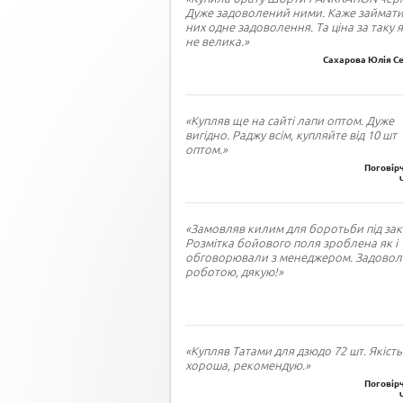
Дуже задоволений ними. Каже займати
них одне задоволення. Та ціна за таку я
не велика.»
Сахарова Юлія Се
«Купляв ще на сайті лапи оптом. Дуже
вигідно. Раджу всім, купляйте від 10 шт
оптом.»
Поговірч
«Замовляв килим для боротьби під зак
Розмітка бойового поля зроблена як і
обговорювали з менеджером. Задово
роботою, дякую!»
«Купляв Татами для дзюдо 72 шт. Якість
хороша, рекомендую.»
Поговірч