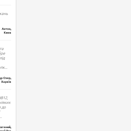
кань
Антон,
Киев
та
бре
під
упк
...
р Озер,
Харків
HB12,
ніяких
и до
..
Евгений,
вой Рог