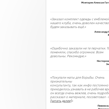
Мхитарян Алексан Гаги
«Заказал комплект одежды с емблемо
нашего клуба, очень доволен качество
будем заказывать ещё.»
Александр 
«Ошибочно заказали не те перчатки. Т
поменяли, спасибо огромное. Всем
довольны. Рекомндую.»
Нестеренк
З
«Покупали маты для борьбы. Очень
признательны
консультанту, так как инфо постоянно
приходилось узнавать в не рабочее вр
он всегда очень вежлев, очень подроб
рассказал о материале, посоветовал - 
[читать далее]
»
Пижевска
Новодне