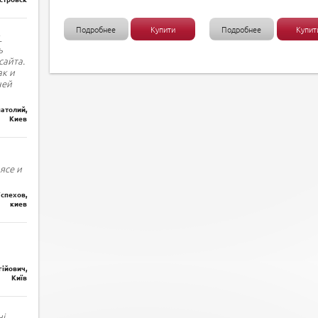
Подробнее
Купити
Подробнее
Купит
L
ь
сайта.
ак и
ней
атолий,
Киев
ясе и
спехов,
киев
гійович,
Київ
і.