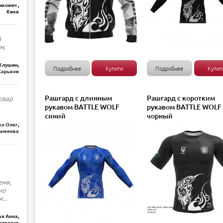
кович ,
Киев
й
м,
Клушин,
Подробнее
Купити
Подробнее
Купит
Харьков
Рашгард с длинным
Рашгард с коротким
овар
рукавом BATTLE WOLF
рукавом BATTLE WOLF
синий
чорный
о Олег,
наменка
емя,
но
м
...
я Анна,
стровск