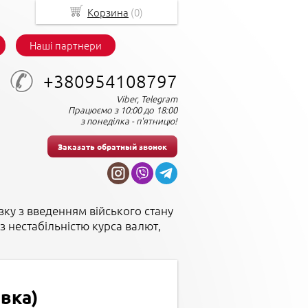
Корзина
(
0
)
Наші партнери
+380954108797
Viber, Telegram
Працюємо з 10:00 до 18:00
з понеділка - п'ятницю!
Заказать обратный звонок
зку з введенням війського стану
з нестабільністю курса валют,
вка)