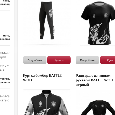
Яков,
ргород
Петр,
рновцы
татами
ации
Подробнее
Купити
Подробнее
Купит
.
ми , я
ать
Куртка бомбер BATTLE
Рашгард с длинным
тонина,
WOLF
рукавом BATTLE WOLF
еркассы
черный
ам все
чать с