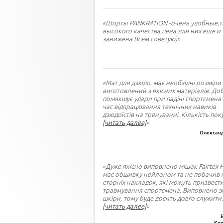
«Шорты PANKRATION -очень удобные,т
высокого качества,цена для них еще и
занижена.Всем советую)»
«Мат для дзюдо, має необхідні розміри 
виготовлений з якісних матеріалів. До
помякшує удари при падіні спортсмена 
час відпрацювання технічних навиків
дзюдоїстів на тренуванні. Кількість пок
[читать далее]
»
Олександ
«Дуже якісно виповнено мішок Fairtex 
має обшивку нейлоном та не побачив 
сторніх накладок, які можуть призвест
травмування спортсмена. Виповнено зі
шкіри, тому буде досить довго служити
.
[читать далее]
»
Кри