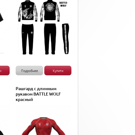
и
Подробнее
Купити
Рашгард с длинным
рукавом BATTLE WOLF
красный