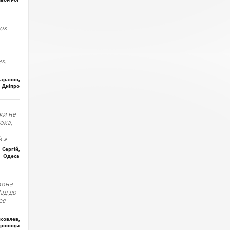
ок
х.
Баранов,
Дніпро
ки не
ока,
.»
Сергій,
Одеса
иона
Рад до
ее
ковлев,
рновцы