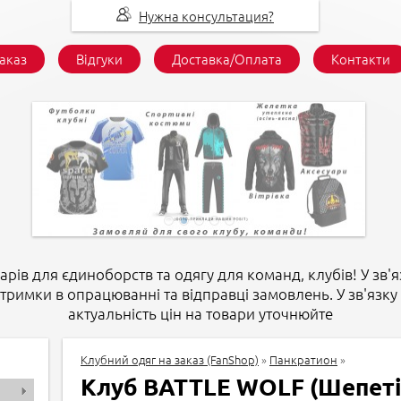
Нужна консультация?
заказ
Відгуки
Доставка/Оплата
Контакти
арів для єдиноборств та одягу для команд, клубів! У зв'я
атримки в опрацюванні та відправці замовлень. У зв'язку 
актуальність цін на товари уточнюйте
Клубний одяг на заказ (FanShop)
»
Панкратион
»
Клуб BATTLE WOLF (Шепеті