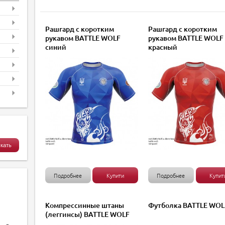
Рашгард с коротким
Рашгард с коротким
рукавом BATTLE WOLF
рукавом BATTLE WOLF
синий
красный
Подробнее
Купити
Подробнее
Купит
Компрессинные штаны
Футболка BATTLE WOL
(леггинсы) BATTLE WOLF