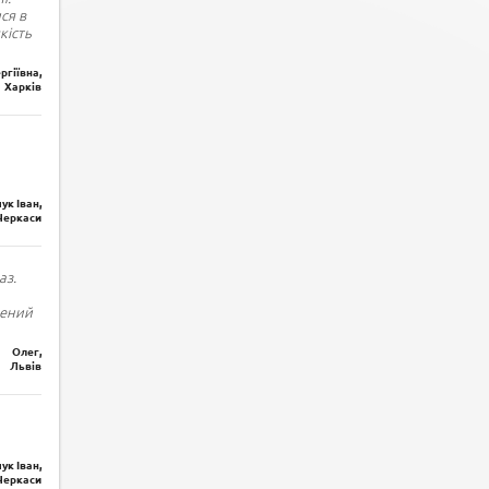
ся в
кість
ргіївна,
Харків
ук Іван,
Черкаси
аз.
лений
Олег,
Львів
ук Іван,
Черкаси