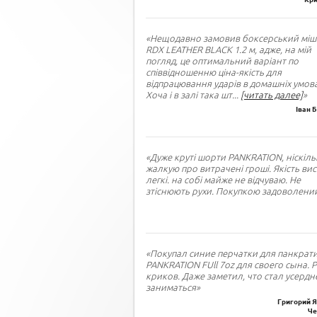
«Нещодавно замовив боксерський міш
RDX LEATHER BLACK 1.2 м, адже, на мій
погляд, це оптимальний варіант по
співвідношенню ціна-якість для
відпрацювання ударів в домашніх умова
Хоча і в залі така шт
...
[читать далее]
»
Іван 
«Дуже круті шорти PANKRATION, ніскіль
жалкую про витрачені гроші. Якість вис
легкі. на собі майже не відчуваю. Не
зтіснюють рухи. Покупкою задоволений
«Покупал синие перчатки для панкрат
PANKRATION FUll 7oz для своего сына. 
криков. Даже заметил, что стал усердн
заниматься»
Григорий Я
Че