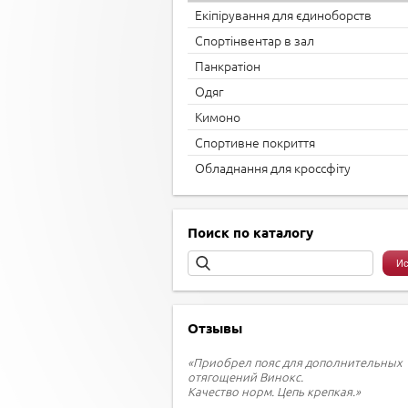
Екіпірування для єдиноборств
Спортінвентар в зал
Панкратіон
Одяг
Кимоно
Спортивне покриття
Обладнання для кроссфіту
Поиск по каталогу
Отзывы
«Приобрел пояс для дополнительных
отягощений Винокс.
Качество норм. Цепь крепкая.»