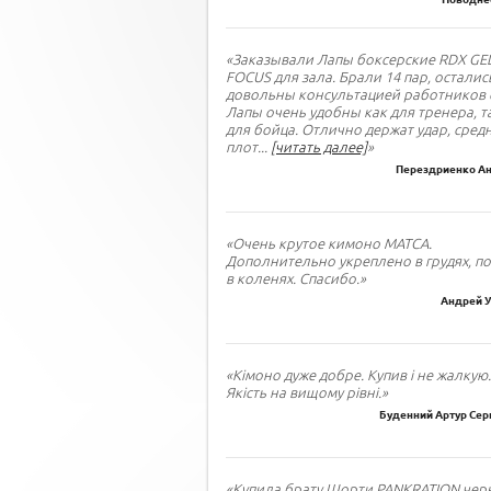
«Заказывали Лапы боксерские RDX GE
FOCUS для зала. Брали 14 пар, осталис
довольны консультацией работников 
Лапы очень удобны как для тренера, т
для бойца. Отлично держат удар, сред
плот
...
[читать далее]
»
Перездриенко Ан
«Очень крутое кимоно МАТСА.
Дополнительно укреплено в грудях, по
в коленях. Спасибо.»
Андрей У
«Кімоно дуже добре. Купив і не жалкую.
Якість на вищому рівні.»
Буденний Артур Сер
«Купила брату Шорти PANKRATION черн