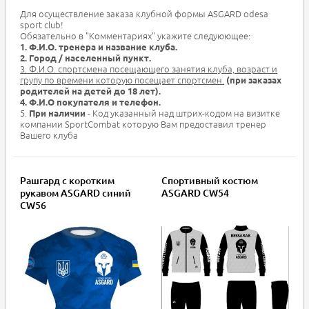
Для осуществление заказа клубной формы ASGARD odesa
sport club!
Обязательно в "Комментариях" укажите следуюющее:
1. Ф.И.О. тренера и название клуба.
2. Город / населенный пункт.
3. Ф.И.О. спортсмена посещающего занятия клуба, возраст и
групу по времени которую посещает спортсмен.
(при заказах
родителей на детей до 18 лет).
4. Ф.И.О покупателя и телефон.
5.
- Код указанный над штрих-кодом на визитке
При наличии
компании SportCombat которую Вам предоставил тренер
Вашего клуба
Рашгард с коротким
Спортивный костюм
рукавом ASGARD синий
ASGARD CW54
CW56